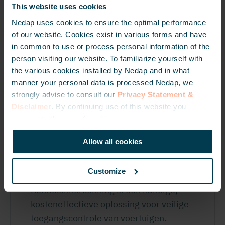
veiligheid verhogen.
This website uses cookies
Nedap uses cookies to ensure the optimal performance
of our website. Cookies exist in various forms and have
LEES MEER
in common to use or process personal information of the
person visiting our website. To familiarize yourself with
the various cookies installed by Nedap and in what
manner your personal data is processed Nedap, we
strongly advise to consult our
Privacy Statement &
Disclaimer
. By continuing use of this website you
consent to the use of cookies.
Allow all cookies
Kentekenherkenning
oplossingen
Customize
Kentekenherkenning is een handige,
kosteneffectieve oplossing voor veilige
toegangscontrole van voertuigen.