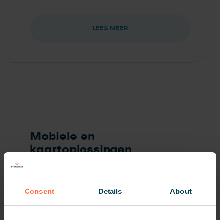
LEES MEER
Mobiele en
kaartoplossingen
Mobiele toegangscontrole, waarmee
mensen met hun smartphone toegang
Consent
Details
About
krijgen tot onder meer parkeergarages,
gebouwen, kan het gemak en de